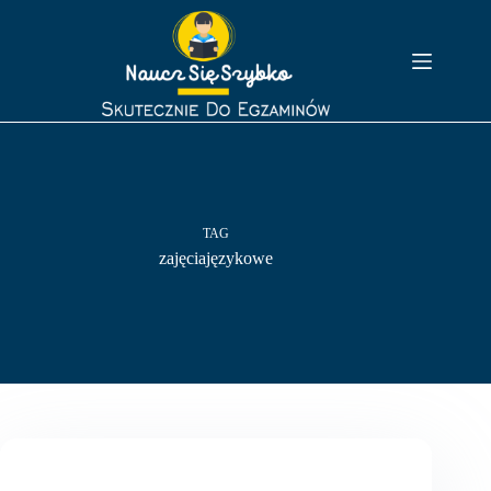
Przejdź
do
treści
TAG
zajęciajęzykowe