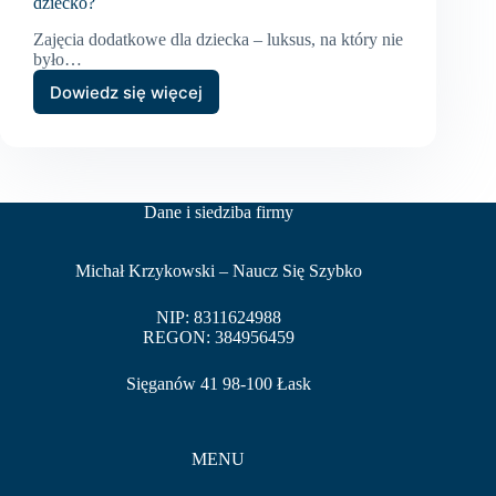
dziecko?
Zajęcia dodatkowe dla dziecka – luksus, na który nie
było…
Dowiedz się więcej
Na
ile
zajęć
dodatkowych
powinno
chodzić
Dane i siedziba firmy
dziecko?
Michał Krzykowski – Naucz Się Szybko
NIP: 8311624988
REGON: 384956459
Sięganów 41 98-100 Łask
MENU