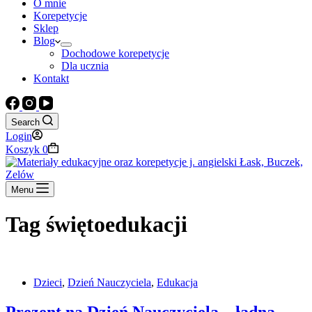
O mnie
Korepetycje
Sklep
Blog
Dochodowe korepetycje
Dla ucznia
Kontakt
Search
Login
Koszyk
0
Menu
Tag
świętoedukacji
Dzieci
,
Dzień Nauczyciela
,
Edukacja
Prezent na Dzień Nauczyciela – ładna