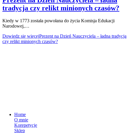
tradycja czy relikt minionych czasów?
Kiedy w 1773 została powołana do życia Komisja Edukacji
Narodowej,…
Dowiedz się więcej
Prezent na Dzień Nauczyciela – ładna tradycja
czy relikt minionych czasów?
Dane i siedziba firmy
Michał Krzykowski – Naucz Się Szybko
NIP: 8311624988
REGON: 384956459
Sięganów 41 98-100 Łask
MENU
Home
O mnie
Korepetycje
Sklep