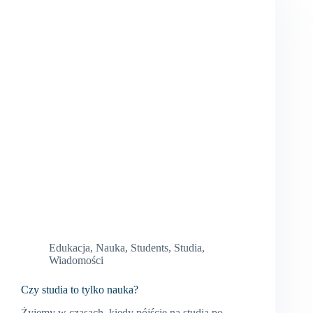
Edukacja
,
Nauka
,
Students
,
Studia
,
Wiadomości
Czy studia to tylko nauka?
Żyjemy w czasach, kiedy pójście na studia po