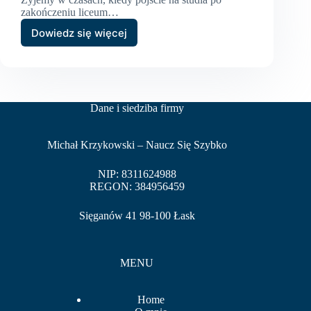
zakończeniu liceum…
Dowiedz się więcej
Czy
studia
to
tylko
nauka?
Dane i siedziba firmy
Michał Krzykowski – Naucz Się Szybko
NIP: 8311624988
REGON: 384956459
Sięganów 41 98-100 Łask
MENU
Home