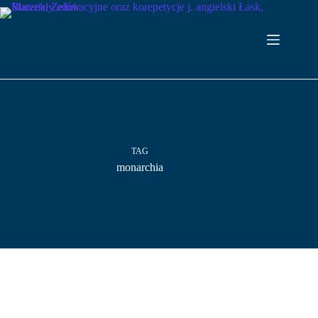
Przejdź
do
treści
TAG
monarchia