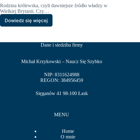
Rodzina królewska, czyli dawniejsze źródło władzy w
Wielkiej Brytanii. Czy…
Dowiedz się więcej
Brytyjska
rodzina
królewska
–
Dane i siedziba firmy
ciekawostki,
członkowie,
historia
Michał Krzykowski – Naucz Się Szybko
NIP: 8311624988
REGON: 384956459
Sięganów 41 98-100 Łask
MENU
Home
O mnie