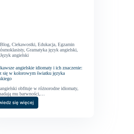
Blog
,
Ciekawostki
,
Edukacja
,
Egzamin
ósmoklasisty
,
Gramatyka język angielski
,
Język angielski
kawsze angielskie idiomaty i ich znaczenie:
z się w kolorowym światku języka
skiego
angielski obfituje w różnorodne idiomaty,
 nadają mu barwności,…
iedz się więcej
Najciekawsze
angielskie
idiomaty
i
ich
znaczenie: