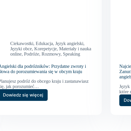
Ciekawostki
,
Edukacja
,
Język angielski
,
Języki obce
,
Korepetycje
,
Materiały i nauka
online
,
Podróże
,
Rozmowy
,
Speaking
Angielski dla podróżników: Przydatne zwroty i
Najcie
słowa do porozumiewania się w obcym kraju
Zanur
angiel
Planujesz podróż do obcego kraju i zastanawiasz
się, jak porozumieć…
Język 
które
Dowiedz się więcej
Angielski
Dow
dla
podróżników:
Przydatne
zwroty
i
słowa