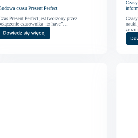
Czasy
Budowa czasu Present Perfect
inform
Czas Present Perfect jest tworzony przez
Czasy
połączenie czasownika „to have”…
nauki
zrozu
Dowiedz się więcej
Budowa
Dow
czasu
Present
Perfect