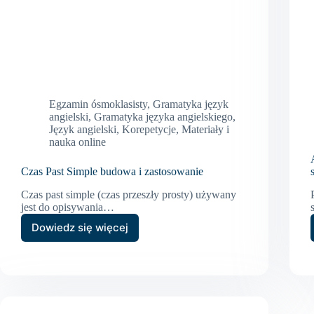
Egzamin ósmoklasisty
,
Gramatyka język
angielski
,
Gramatyka języka angielskiego
,
Język angielski
,
Korepetycje
,
Materiały i
nauka online
Czas Past Simple budowa i zastosowanie
Czas past simple (czas przeszły prosty) używany
jest do opisywania…
Dowiedz się więcej
Czas
Past
Simple
budowa
i
zastosowanie