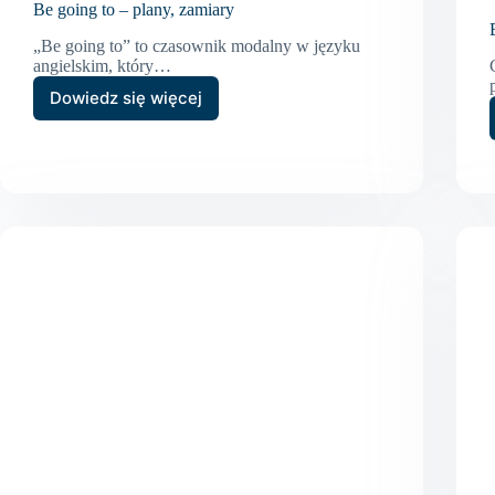
Be going to – plany, zamiary
„Be going to” to czasownik modalny w języku
angielskim, który…
Dowiedz się więcej
Be
going
to
–
plany,
zamiary