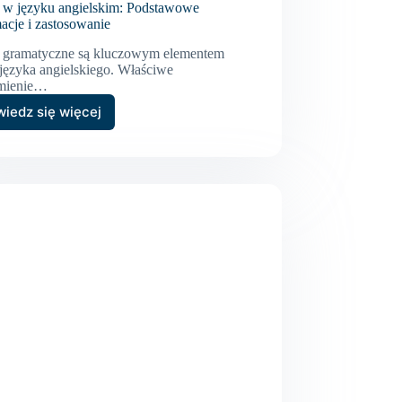
 w języku angielskim: Podstawowe
acje i zastosowanie
 gramatyczne są kluczowym elementem
 języka angielskiego. Właściwe
mienie…
iedz się więcej
Czasy
w
języku
angielskim:
Podstawowe
informacje
i
zastosowanie