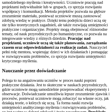
samodzielnego myślenia i kreatywności. Uczniowie pracują nad
projektami indywidualnie lub w grupach, co sprzyja rozwijaniu
współpracy i komunikacji. Metoda projektów pozwala na głębsze
zrozumienie materiału, ponieważ uczniowie muszą zastosować
zdobytą wiedzę w praktyce. Dzięki temu podejściu dzieci uczą się
nie tylko teoretycznych zagadnień, ale także rozwijają umiejętności
praktyczne i organizacyjne. Projekty mogą obejmować różnorodne
tematy, od nauk przyrodniczych po humanistyczne, co pozwala na
integrowanie wiedzy z różnych dziedzin.
Pracując nad
projektami, uczniowie uczą się także planowania, zarządzania
czasem oraz odpowiedzialności za realizację zadań.
Nauczyciel
pełni rolę mentora, wspierając dzieci w ich działaniach i pomagając
w rozwiązywaniu problemów, co sprzyja rozwijaniu umiejętności
krytycznego myślenia.
Nauczanie przez doświadczanie
Polega to na angażowaniu uczniów w proces nauki poprzez
praktyczne działania. Jest to skuteczne w naukach przyrodniczych,
gdzie uczniowie mogą samodzielnie przeprowadzać eksperymenty i
obserwacje. Doświadczanie umożliwia lepsze zrozumienie zjawisk i
procesów, ponieważ uczniowie mogą zobaczyć na własne oczy, jak
działają teorie, o których się uczą. Ta forma nauki rozwija
umiejętności analitycznego myślenia i rozwiązywania problemów,
co jest ważne w dalszej edukacji i życiu zawodowym.
Przykłady