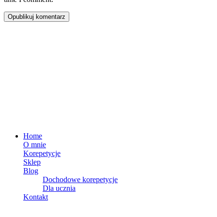
Opublikuj komentarz
Dane i siedziba firmy
Michał Krzykowski – Naucz Się Szybko
NIP: 8311624988
REGON: 384956459
Sięganów 41 98-100 Łask
MENU
Home
O mnie
Korepetycje
Sklep
Blog
Dochodowe korepetycje
Dla ucznia
Kontakt
MENU SKLEPU