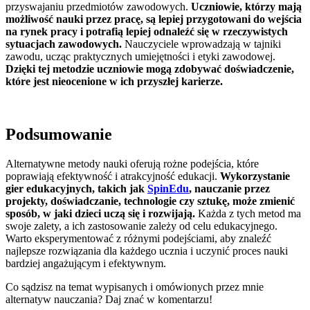
przyswajaniu przedmiotów zawodowych.
Uczniowie, którzy mają
możliwość nauki przez pracę, są lepiej przygotowani do wejścia
na rynek pracy i potrafią lepiej odnaleźć się w rzeczywistych
sytuacjach zawodowych.
Nauczyciele wprowadzają w tajniki
zawodu, ucząc praktycznych umiejętności i etyki zawodowej.
Dzięki tej metodzie uczniowie mogą zdobywać doświadczenie,
które jest nieocenione w ich przyszłej karierze.
Podsumowanie
Alternatywne metody nauki oferują rożne podejścia, które
poprawiają efektywność i atrakcyjność edukacji.
Wykorzystanie
gier edukacyjnych, takich jak
SpinEdu
, nauczanie przez
projekty, doświadczanie, technologie czy sztukę, może zmienić
sposób, w jaki dzieci uczą się i rozwijają.
Każda z tych metod ma
swoje zalety, a ich zastosowanie zależy od celu edukacyjnego.
Warto eksperymentować z różnymi podejściami, aby znaleźć
najlepsze rozwiązania dla każdego ucznia i uczynić proces nauki
bardziej angażującym i efektywnym.
Co sądzisz na temat wypisanych i omówionych przez mnie
alternatyw nauczania? Daj znać w komentarzu!