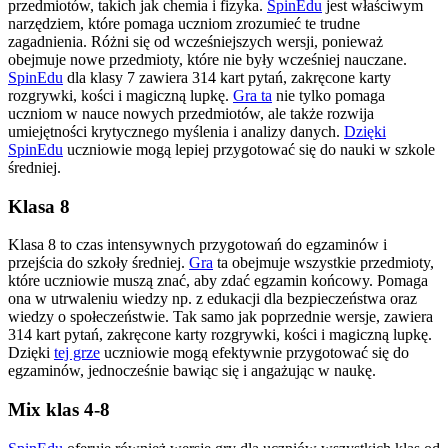
przedmiotów, takich jak chemia i fizyka.
SpinEdu
jest właściwym
narzędziem, które pomaga uczniom zrozumieć te trudne
zagadnienia. Różni się od wcześniejszych wersji, ponieważ
obejmuje nowe przedmioty, które nie były wcześniej nauczane.
SpinEdu
dla klasy 7 zawiera 314 kart pytań, zakręcone karty
rozgrywki, kości i magiczną lupkę.
Gra ta
nie tylko pomaga
uczniom w nauce nowych przedmiotów, ale także rozwija
umiejętności krytycznego myślenia i analizy danych.
Dzięki
SpinEdu
uczniowie mogą lepiej przygotować się do nauki w szkole
średniej.
Klasa 8
Klasa 8 to czas intensywnych przygotowań do egzaminów i
przejścia do szkoły średniej.
Gra
ta obejmuje wszystkie przedmioty,
które uczniowie muszą znać, aby zdać egzamin końcowy. Pomaga
ona w utrwaleniu wiedzy np. z edukacji dla bezpieczeństwa oraz
wiedzy o społeczeństwie. Tak samo jak poprzednie wersje, zawiera
314 kart pytań, zakręcone karty rozgrywki, kości i magiczną lupkę.
Dzięki
tej grze
uczniowie mogą efektywnie przygotować się do
egzaminów, jednocześnie bawiąc się i angażując w naukę.
Mix klas 4-8