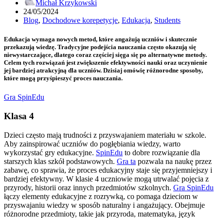
Michał Krzykowski
24/05/2024
Blog
,
Dochodowe korepetycje
,
Edukacja
,
Students
Edukacja wymaga nowych metod, które angażują uczniów i skutecznie
przekazują wiedzę. Tradycyjne podejścia nauczania często okazują się
niewystarczające, dlatego coraz częściej sięga się po alternatywne metody.
Celem tych rozwiązań jest zwiększenie efektywności nauki oraz uczynienie
jej bardziej atrakcyjną dla uczniów. Dzisiaj omówię różnorodne sposoby,
które mogą przyśpieszyć proces nauczania.
Gra SpinEdu
Klasa 4
Dzieci często mają trudności z przyswajaniem materiału w szkole.
Aby zainspirować uczniów do pogłębiania wiedzy, warto
wykorzystać gry edukacyjne.
SpinEdu
to dobre rozwiązanie dla
starszych klas szkół podstawowych.
Gra ta
pozwala na naukę przez
zabawę, co sprawia, że proces edukacyjny staje się przyjemniejszy i
bardziej efektywny. W klasie 4 uczniowie mogą utrwalać pojęcia z
przyrody, historii oraz innych przedmiotów szkolnych.
Gra SpinEdu
łączy elementy edukacyjne z rozrywką, co pomaga dzieciom w
przyswajaniu wiedzy w sposób naturalny i angażujący. Obejmuje
różnorodne przedmioty, takie jak przyroda, matematyka, język