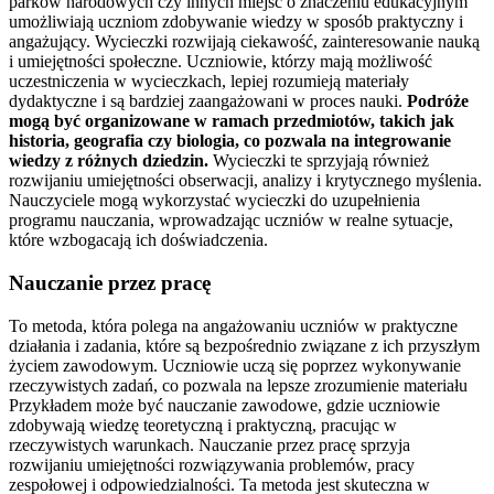
parków narodowych czy innych miejsc o znaczeniu edukacyjnym
umożliwiają uczniom zdobywanie wiedzy w sposób praktyczny i
angażujący. Wycieczki rozwijają ciekawość, zainteresowanie nauką
i umiejętności społeczne. Uczniowie, którzy mają możliwość
uczestniczenia w wycieczkach, lepiej rozumieją materiały
dydaktyczne i są bardziej zaangażowani w proces nauki.
Podróże
mogą być organizowane w ramach przedmiotów, takich jak
historia, geografia czy biologia, co pozwala na integrowanie
wiedzy z różnych dziedzin.
Wycieczki te sprzyjają również
rozwijaniu umiejętności obserwacji, analizy i krytycznego myślenia.
Nauczyciele mogą wykorzystać wycieczki do uzupełnienia
programu nauczania, wprowadzając uczniów w realne sytuacje,
które wzbogacają ich doświadczenia.
Nauczanie przez pracę
To metoda, która polega na angażowaniu uczniów w praktyczne
działania i zadania, które są bezpośrednio związane z ich przyszłym
życiem zawodowym. Uczniowie uczą się poprzez wykonywanie
rzeczywistych zadań, co pozwala na lepsze zrozumienie materiału
Przykładem może być nauczanie zawodowe, gdzie uczniowie
zdobywają wiedzę teoretyczną i praktyczną, pracując w
rzeczywistych warunkach. Nauczanie przez pracę sprzyja
rozwijaniu umiejętności rozwiązywania problemów, pracy
zespołowej i odpowiedzialności. Ta metoda jest skuteczna w