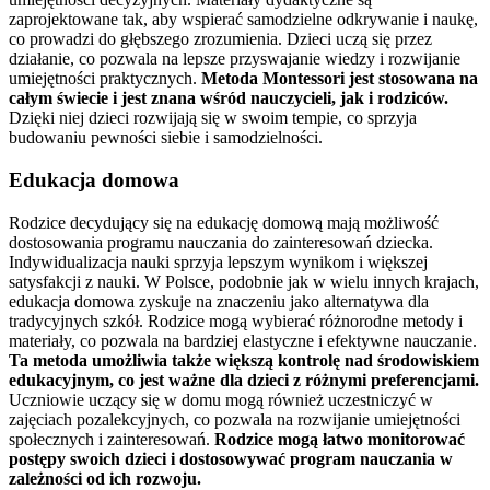
zaprojektowane tak, aby wspierać samodzielne odkrywanie i naukę,
co prowadzi do głębszego zrozumienia. Dzieci uczą się przez
działanie, co pozwala na lepsze przyswajanie wiedzy i rozwijanie
umiejętności praktycznych.
Metoda Montessori jest stosowana na
całym świecie i jest znana wśród nauczycieli, jak i rodziców.
Dzięki niej dzieci rozwijają się w swoim tempie, co sprzyja
budowaniu pewności siebie i samodzielności.
Edukacja domowa
Rodzice decydujący się na edukację domową mają możliwość
dostosowania programu nauczania do zainteresowań dziecka.
Indywidualizacja nauki sprzyja lepszym wynikom i większej
satysfakcji z nauki. W Polsce, podobnie jak w wielu innych krajach,
edukacja domowa zyskuje na znaczeniu jako alternatywa dla
tradycyjnych szkół. Rodzice mogą wybierać różnorodne metody i
materiały, co pozwala na bardziej elastyczne i efektywne nauczanie.
Ta metoda umożliwia także większą kontrolę nad środowiskiem
edukacyjnym, co jest ważne dla dzieci z różnymi preferencjami.
Uczniowie uczący się w domu mogą również uczestniczyć w
zajęciach pozalekcyjnych, co pozwala na rozwijanie umiejętności
społecznych i zainteresowań.
Rodzice mogą łatwo monitorować
postępy swoich dzieci i dostosowywać program nauczania w
zależności od ich rozwoju.