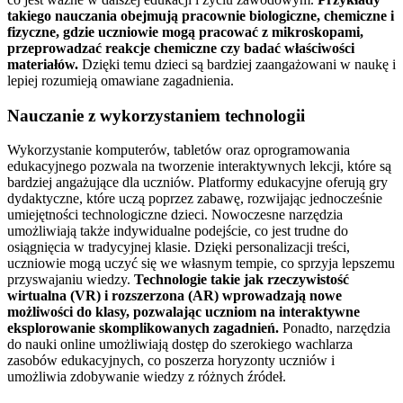
takiego nauczania obejmują pracownie biologiczne, chemiczne i
fizyczne, gdzie uczniowie mogą pracować z mikroskopami,
przeprowadzać reakcje chemiczne czy badać właściwości
materiałów.
Dzięki temu dzieci są bardziej zaangażowani w naukę i
lepiej rozumieją omawiane zagadnienia.
Nauczanie z wykorzystaniem technologii
Wykorzystanie komputerów, tabletów oraz oprogramowania
edukacyjnego pozwala na tworzenie interaktywnych lekcji, które są
bardziej angażujące dla uczniów. Platformy edukacyjne oferują gry
dydaktyczne, które uczą poprzez zabawę, rozwijając jednocześnie
umiejętności technologiczne dzieci. Nowoczesne narzędzia
umożliwiają także indywidualne podejście, co jest trudne do
osiągnięcia w tradycyjnej klasie. Dzięki personalizacji treści,
uczniowie mogą uczyć się we własnym tempie, co sprzyja lepszemu
przyswajaniu wiedzy.
Technologie takie jak rzeczywistość
wirtualna (VR) i rozszerzona (AR) wprowadzają nowe
możliwości do klasy, pozwalając uczniom na interaktywne
eksplorowanie skomplikowanych zagadnień.
Ponadto, narzędzia
do nauki online umożliwiają dostęp do szerokiego wachlarza
zasobów edukacyjnych, co poszerza horyzonty uczniów i
umożliwia zdobywanie wiedzy z różnych źródeł.