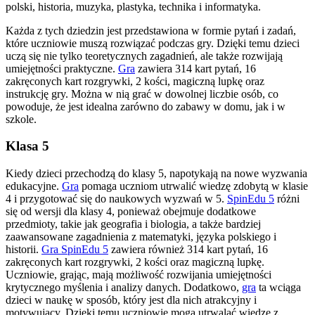
polski, historia, muzyka, plastyka, technika i informatyka.
Każda z tych dziedzin jest przedstawiona w formie pytań i zadań,
które uczniowie muszą rozwiązać podczas gry. Dzięki temu dzieci
uczą się nie tylko teoretycznych zagadnień, ale także rozwijają
umiejętności praktyczne.
Gra
zawiera 314 kart pytań, 16
zakręconych kart rozgrywki, 2 kości, magiczną lupkę oraz
instrukcję gry. Można w nią grać w dowolnej liczbie osób, co
powoduje, że jest idealna zarówno do zabawy w domu, jak i w
szkole.
Klasa 5
Kiedy dzieci przechodzą do klasy 5, napotykają na nowe wyzwania
edukacyjne.
Gra
pomaga uczniom utrwalić wiedzę zdobytą w klasie
4 i przygotować się do naukowych wyzwań w 5.
SpinEdu 5
różni
się od wersji dla klasy 4, ponieważ obejmuje dodatkowe
przedmioty, takie jak geografia i biologia, a także bardziej
zaawansowane zagadnienia z matematyki, języka polskiego i
historii.
Gra SpinEdu 5
zawiera również 314 kart pytań, 16
zakręconych kart rozgrywki, 2 kości oraz magiczną lupkę.
Uczniowie, grając, mają możliwość rozwijania umiejętności
krytycznego myślenia i analizy danych. Dodatkowo,
gra
ta wciąga
dzieci w naukę w sposób, który jest dla nich atrakcyjny i
motywujący. Dzięki temu uczniowie mogą utrwalać wiedzę z