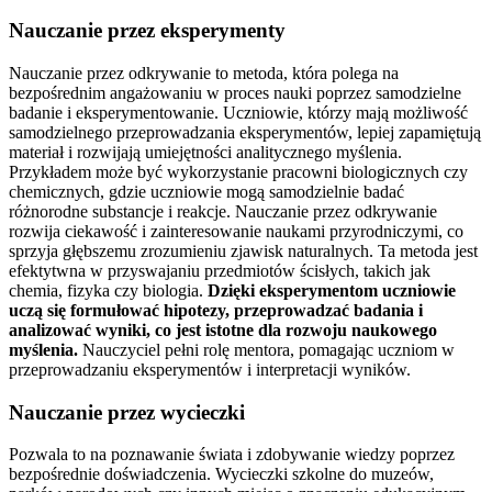
Nauczanie przez eksperymenty
Nauczanie przez odkrywanie to metoda, która polega na
bezpośrednim angażowaniu w proces nauki poprzez samodzielne
badanie i eksperymentowanie. Uczniowie, którzy mają możliwość
samodzielnego przeprowadzania eksperymentów, lepiej zapamiętują
materiał i rozwijają umiejętności analitycznego myślenia.
Przykładem może być wykorzystanie pracowni biologicznych czy
chemicznych, gdzie uczniowie mogą samodzielnie badać
różnorodne substancje i reakcje. Nauczanie przez odkrywanie
rozwija ciekawość i zainteresowanie naukami przyrodniczymi, co
sprzyja głębszemu zrozumieniu zjawisk naturalnych. Ta metoda jest
efektytwna w przyswajaniu przedmiotów ścisłych, takich jak
chemia, fizyka czy biologia.
Dzięki eksperymentom uczniowie
uczą się formułować hipotezy, przeprowadzać badania i
analizować wyniki, co jest istotne dla rozwoju naukowego
myślenia.
Nauczyciel pełni rolę mentora, pomagając uczniom w
przeprowadzaniu eksperymentów i interpretacji wyników.
Nauczanie przez wycieczki
Pozwala to na poznawanie świata i zdobywanie wiedzy poprzez
bezpośrednie doświadczenia. Wycieczki szkolne do muzeów,