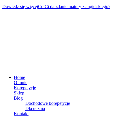
Dowiedz się więcej
Co Ci da zdanie matury z angielskiego?
Dane i siedziba firmy
Michał Krzykowski – Naucz Się Szybko
NIP: 8311624988
REGON: 384956459
Sięganów 41 98-100 Łask
MENU
Home
O mnie
Korepetycje
Sklep
Blog
Dochodowe korepetycje
Dla ucznia
Kontakt
MENU SKLEPU