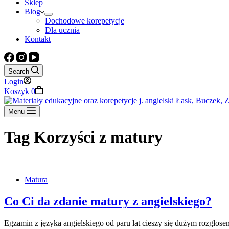
Sklep
Blog
Dochodowe korepetycje
Dla ucznia
Kontakt
Search
Login
Koszyk
0
Menu
Tag
Korzyści z matury
Matura
Co Ci da zdanie matury z angielskiego?
Egzamin z języka angielskiego od paru lat cieszy się dużym rozgłosem