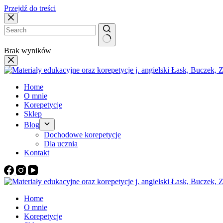
Przejdź do treści
Brak wyników
Home
O mnie
Korepetycje
Sklep
Blog
Dochodowe korepetycje
Dla ucznia
Kontakt
Home
O mnie
Korepetycje