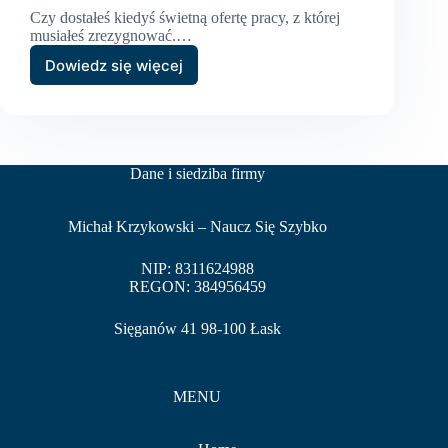
Czy dostałeś kiedyś świetną ofertę pracy, z której
musiałeś zrezygnować.…
Dowiedz się więcej
Ćwiczenia
x
3
–
skuteczne
metody
Dane i siedziba firmy
na
naukę
angielskiego
Michał Krzykowski – Naucz Się Szybko
NIP: 8311624988
REGON: 384956459
Sięganów 41 98-100 Łask
MENU