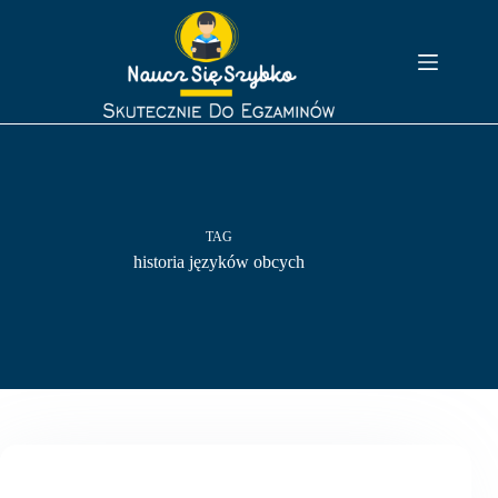
Przejdź
do
treści
TAG
historia języków obcych