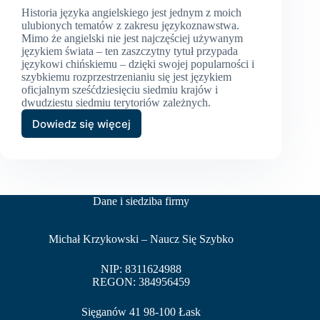
Historia języka angielskiego jest jednym z moich
ulubionych tematów z zakresu językoznawstwa.
Mimo że angielski nie jest najczęściej używanym
językiem świata – ten zaszczytny tytuł przypada
językowi chińskiemu – dzięki swojej popularności i
szybkiemu rozprzestrzenianiu się jest językiem
oficjalnym sześćdziesięciu siedmiu krajów i
dwudziestu siedmiu terytoriów zależnych.
Dowiedz się więcej
Historia
języka
angielskiego
Dane i siedziba firmy
Michał Krzykowski – Naucz Się Szybko
NIP: 8311624988
REGON: 384956459
Sięganów 41 98-100 Łask